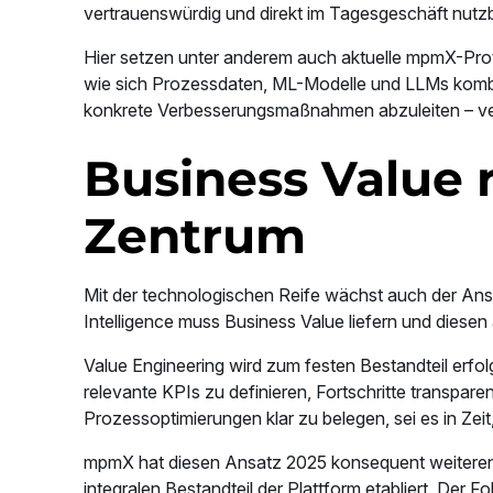
vertrauenswürdig und direkt im Tagesgeschäft nutzb
Hier setzen unter anderem auch aktuelle mpmX-Pro
wie sich Prozessdaten, ML-Modelle und LLMs kombi
konkrete Verbesserungsmaßnahmen abzuleiten – ver
Business Value r
Zentrum
Mit der technologischen Reife wächst auch der An
Intelligence muss Business Value liefern und diesen 
Value Engineering wird zum festen Bestandteil erfol
relevante KPIs zu definieren, Fortschritte transpar
Prozessoptimierungen klar zu belegen, sei es in Zeit
mpmX hat diesen Ansatz 2025 konsequent weiterent
integralen Bestandteil der Plattform etabliert. Der F